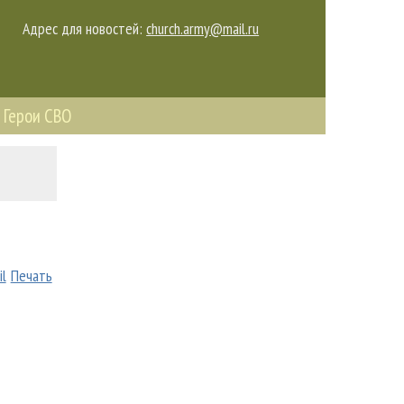
Адрес для новостей:
church.army@mail.ru
Герои СВО
il
Печать