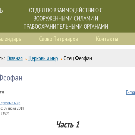
Ь
ОТДЕЛ ПО ВЗАИМОДЕЙСТВИЮ С
ВООРУЖЕННЫМИ СИЛАМИ И
ПРАВООХРАНИТЕЛЬНЫМИ ОРГАНАМИ
календарь
Слово Патриарха
Контакты
сь:
Главная
Церковь и мир
Отец Феофан
 Феофан
E-ma
ти
ерковь и мир
о: 09 июня 2018
 23521
Часть 1