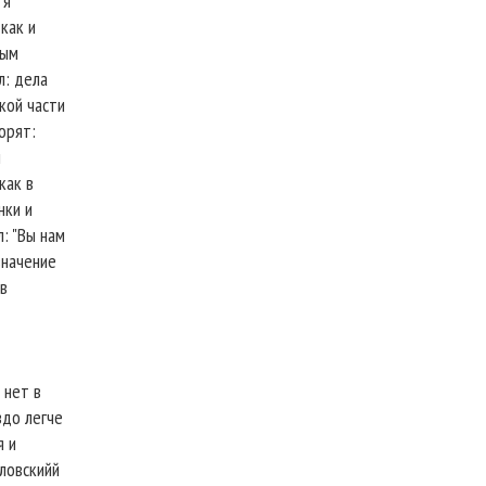
 я
 как и
тым
л: дела
ской части
орят:
м
как в
нки и
: "Вы нам
значение
 в
 нет в
здо легче
я и
аловскийй