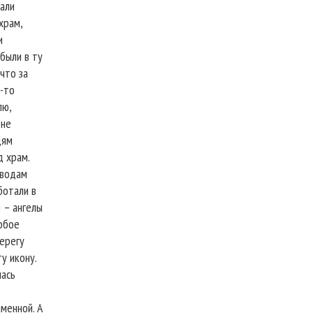
тали
храм,
и
 были в ту
 что за
к-то
лю,
оне
дям
д храм.
 водам
ботали в
м – ангелы
собое
берегу
у икону.
лась
аменной. А