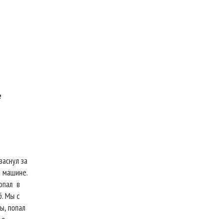
е
заснул за
в машине.
опал
в
б. Мы с
ы, попал