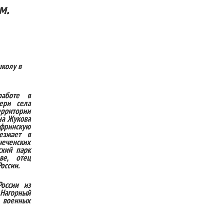
м.
школу в
работе в
ери села
ерритории
на Жукова
офринскую
езжает в
чеченских
ский парк
ве,
отец
оссии.
оссии из
 Нагорный
 военных