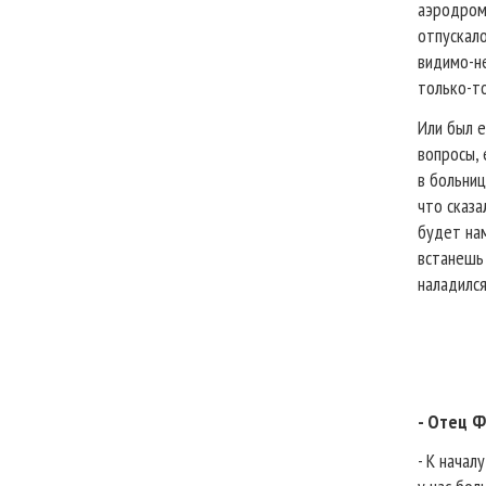
аэродром.
отпускало
видимо-не
только-то
Или был е
вопросы, 
в больниц
что сказа
будет нам
встанешь 
наладился
- Отец Ф
- К начал