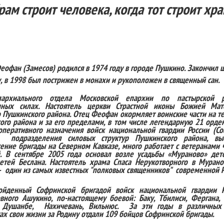
рам строит человека, когда тот строит хра
еофан (Замесов) родился в 1974 году в городе Пушкино. Закончил 
у, в 1998 был пострижен в монахи и рукоположен в священный сан.
архиального отдела Московской епархии по пастырской 
нных силах. Настоятель церкви Страстной иконы Божией Мат
 Пушкинского района. Отец Феофан окормляет воинские части на т
ого района и за его пределами, в том числе легендарную 21 орде
оперативного назначения войск национальной гвардии России (С
подразделения силовых структур Пушкинского района, вы
ение бригады на Северном Кавказе, много работает с ветеранами 
. В сентябре 2005 года основал возле усадьбы «Мураново» дет
етей Беслана. Настоятель храма Спаса Нерукотворного в Мурано
–
один из самых известных "полковых священников"
современной Р
ройденный Софринской бригадой войск национальной гвардии Р
вного Ашукино, по-настоящему боевой: Баку, Тбилиси, Фергана,
, Душанбе,
Нахичевань, Вильнюс.
За эти годы в различных
ах свои жизни за Родину отдали 109 бойцов Софринской бригады.