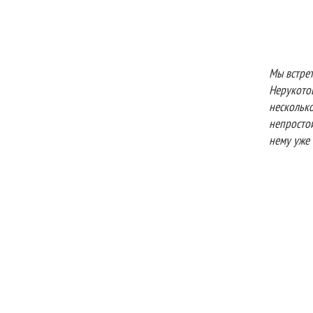
Мы встре
Нерукото
несколько
непросто
нему уже