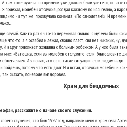
 А там тоже чудеса: по времени уже должны были улететь, но что-т
. Я приехал, молебен отслужил, раздал каждому по Евангелию, а наро
видимо - и тут же
прозвучала команда: «По самолетам!»
И времени
лько...
ще случай. Как-то раз я что-то переживал сильно: с музеем были как
еще что-то, а я ослабел и лежал, словно пласт, сил нет никаких, ну, д
у. И вдруг приезжает женщина с больным ребенком. А у нее была така
ла мне: «Батюшка, если вы молебен отслужите, если
благословите ди
 облегчение». И я понял, что есть такие ситуации, если людям надо 
и пойдешь, потому что есть долг. И я встал, отслужил молебен и как
, так сказать, поневоле выздоровел.
Храм для бездомных
еофан, расскажите о начале своего служения.
у своего служения, это был 1997 год, направили меня в храм села Арте