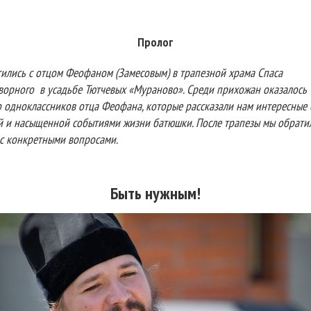
Пролог
тились с отцом Феофаном (Замесовым) в трапезной храма Спаса
ворного
в усадьбе Тютчевых «Мураново». Среди прихожан оказалось
 одноклассников отца Феофана, которые рассказали нам интересные 
й и насыщенной событиями жизни батюшки. После трапезы мы обрати
 с конкретными вопросами.
Быть нужным!