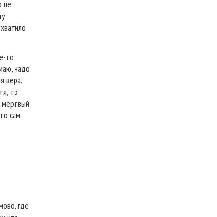
о не
ду
 хватило
ие-то
умаю, надо
я вера,
тя, то
– мертвый
-то сам
мово, где