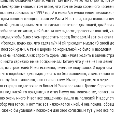
ьшинство бездомных сейчас живет. Там никто не хотел служить, пото
 бесперспективное. В том плане, что там не было коренного населен
лная нестабильность - 1997 год. А в моем Артемово живет несколько
 одна пожилая женщина, звали ее Раиса. И вот она, когда вышла на пе
окой целью задалась: что-то сделать полезное для людей, для Бога 
тобы остаток жизни, а ей было за шестьдесят, провести с пользой, ч
плоды, чтобы было с чем предстать перед Господом. И вот она стала
 «Господи, подскажи, что сделать?» И ей приходит мысль: «В своей д
построй храм». А там и дороги-то нормальной не было, и населения
ь семь человек. А как строить храм? Она начала ходить в администр
но никто серьезно ее не воспринимал. Потому что у нее нет ни денег,
в, ни строителей. И, естественно, ничего не получалось. И вдруг она
, что подобные дела надо делать по благословению, и желательно н
скому благословению, а по старческому. Мы ведь верим, что через
в-старцев подается воля Божья. И Раиса поехала в Троице-Сергиевск
ла под какой-то праздник, и к отцу Науму она, конечно же, попасть н
ло очень много. И вот все священники вышли на полиелей. И вдруг ст
оборачивается,
и вот так вот наклоняется к ней. И она поняла: обра
е словно бы услышал и поклоном дал свое согласие. И тут у нее все п