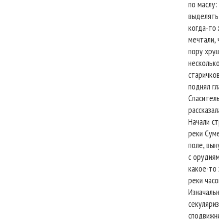
по маслу:
выделять 
когда-то
мечтали, 
пору хрущ
нескольк
старичков
поднял гл
Спаситель
рассказал
Начали ст
реки Суме
поле, вын
с орудиям
какое-то 
реки часо
Изначальн
секуляриз
сподвижни