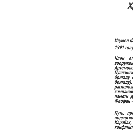
Х
Игумен Ф
1991 год
Член еп
вооруже
Артемово
Пушкинск
бригаду 
бригаду),
располож
кампаний
памяти д
Феофан 
Путь, п
подмоско
Карабах
конфликт