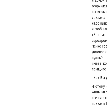
я домой, 
огорчился
выписали 
сделался.
надо выпо
и сообщаю
«Вот так
аэродроме
Чечне сде
договорит
нужны"-
н
имеет, ко
принципе 
-Как Вы 
-Потому ч
жизни ни 
все тягот
поехал в 