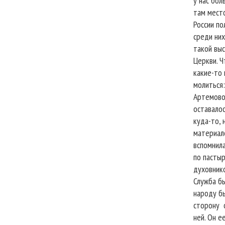
у нас бол
там место
России по
среди них
такой выс
Церкви. Ч
какие-то 
молиться:
Артемово 
оставалос
куда-то, 
материало
вспомнила
по пастыр
духовнико
Служба бы
народу бы
сторону
ней. Он е