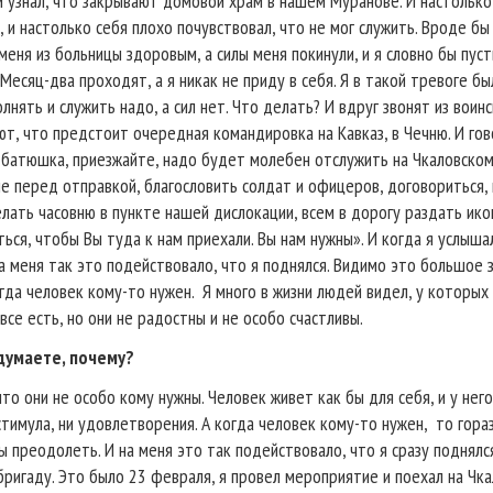
и узнал, что закрывают домовой храм в нашем Муранове. И настолько
, и настолько себя плохо почувствовал, что не мог служить. Вроде бы
меня из больницы здоровым, а силы меня покинули, и я словно бы пус
 Месяц-два проходят, а я никак не приду в себя. Я в такой тревоге бы
лнять и служить надо, а сил нет. Что делать? И вдруг звонят из воин
т, что предстоит очередная командировка на Кавказ, в Чечню. И гов
, батюшка, приезжайте, надо будет молебен отслужить на Чкаловско
 перед отправкой, благословить солдат и офицеров, договориться, 
лать часовню в пункте нашей дислокации, всем в дорогу раздать ико
ься, чтобы Вы туда к нам приехали. Вы нам нужны». И когда я услышал
а меня так это подействовало, что я поднялся. Видимо это большое 
гда человек кому-то нужен.
Я много в жизни людей видел, у которых
все есть, но они не радостны и не особо счастливы.
думаете, почему?
то они не особо кому нужны. Человек живет как бы для себя, и у него
стимула, ни удовлетворения. А когда человек кому-то нужен,
то гора
ы преодолеть. И на меня это так подействовало, что я сразу поднялс
бригаду. Это было 23 февраля, я провел мероприятие и поехал на Чк