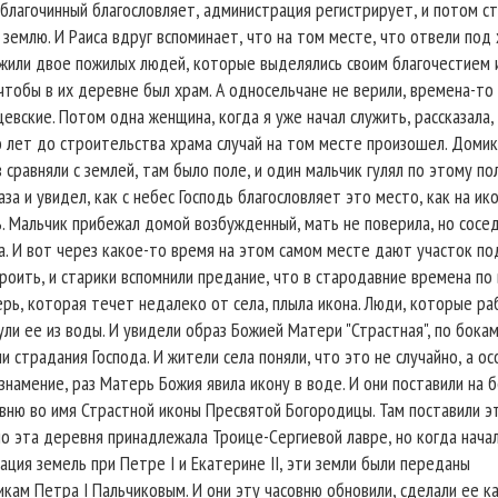
 благочинный благословляет, администрация регистрирует, и потом с
землю. И Раиса вдруг вспоминает, что на том месте, что отвели под 
 жили двое пожилых людей, которые выделялись своим благочестием 
чтобы в их деревне был храм. А односельчане не верили, времена-то
евские. Потом одна женщина, когда я уже начал служить, рассказала,
о лет до строительства храма случай на том месте произошел. Доми
 сравняли с землей, там было поле, и один мальчик гулял по этому по
аза и увидел, как с небес Господь благословляет это место, как на ик
. Мальчик прибежал домой возбужденный, мать не поверила, но сосе
а. И вот через какое-то время на этом самом месте дают участок по
роить, и старики вспомнили предание, что в стародавние времена по
рь, которая течет недалеко от села, плыла икона. Люди, которые ра
ули ее из воды. И увидели образ Божией Матери "Страстная", по бока
и страдания Господа. И жители села поняли, что это не случайно, а о
знамение, раз Матерь Божия явила икону в воде. И они поставили на 
вню во имя Страстной иконы Пресвятой Богородицы. Там поставили эт
о эта деревня принадлежала Троице-Сергиевой лавре, но когда нача
ация земель при Петре I и Екатерине II, эти земли были переданы
кам Петра I Пальчиковым. И они эту часовню обновили, сделали ее к