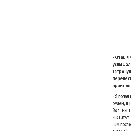
-
Отец Фе
услышали
затронул
перенесл
произошл
- Я попал
рулем, и 
Вот
мы т
институт
ним после