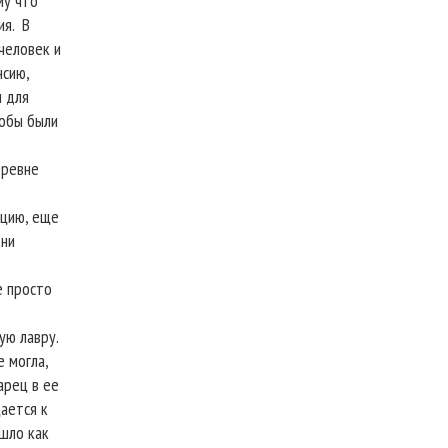
му что
ия.
В
 человек и
нсию,
и для
тобы были
еревне
ацию, еще
 ни
е просто
ую лавру.
е могла,
арец в ее
щается к
ошло как