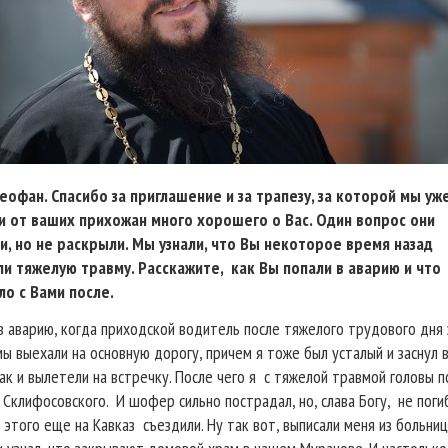
офан. Спасибо за приглашение и за трапезу, за которой мы уж
 от ваших прихожан много хорошего о Вас. Один вопрос они
и, но не раскрыли. Мы узнали, что Вы некоторое время назад
и тяжелую травму. Расскажите,
как Вы попали в аварию и что
о с Вами после.
 в аварию, когда приходской водитель после тяжелого трудового дня 
мы выехали на основную дорогу, причем я тоже был усталый и заснул 
ак и вылетели на встречку. После чего я
с тяжелой травмой головы п
Склифосовского.
И шофер сильно пострадал, но, слава Богу,
не поги
 этого еще на Кавказ
съездили. Ну так вот, выписали меня из больниц