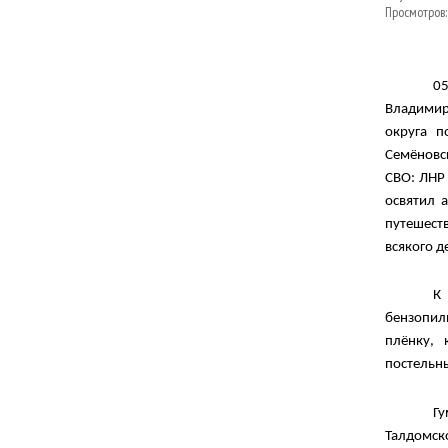
Просмотров:
0
Владимир
округа п
Семёновс
СВО:
ЛНР
освятил
путешест
всякого д
К
б
ензопи
плёнку, 
постельн
Г
Талдомск