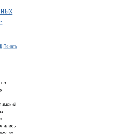
нных
-
il
Печать
 по
ея
лимский
из
о
олились
му, во