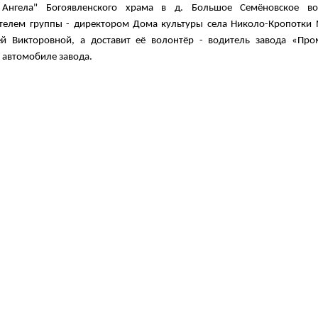
 Ангела" Богоявленского храма в д. Большое Семёновское
в
телем группы
-
директором Дома культуры села Николо-Кропотки
ей Викторовной
,
а достав
и
т
её
волонтёр
-
водитель завода «Про
а
автомобиле
завода.