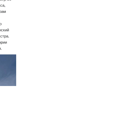
са,
Храм
о
нский
Истра.
ории
.