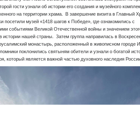
торой гости узнали об истории его создания и музейного комплек
енного на территории храма. В завершение визита в Главный 
и посетили музей «1418 шагов к Победе», где ознакомились с
ими событиями Великой Отечественной войны и значением этог
в истории нашей страны. Затем группа направилась в Воскресе
русалимский монастырь, расположенный в живописном городе 
ломники поклонились святыням обители и узнали о богатой ист
я, который является важной частью духовного наследия России