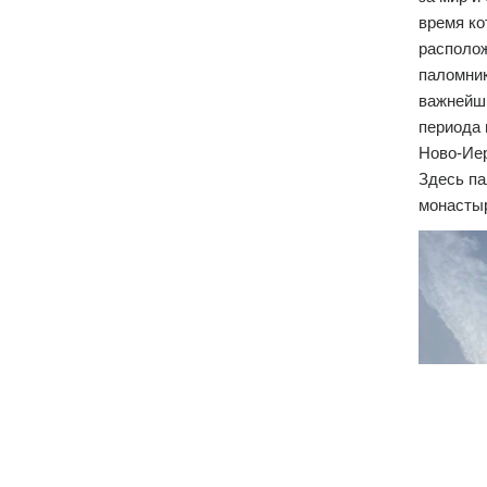
время ко
располож
паломник
важнейш
периода 
Ново-Ие
Здесь па
монастыр