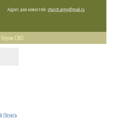
Адрес для новостей:
church.army@mail.ru
Герои СВО
il
Печать