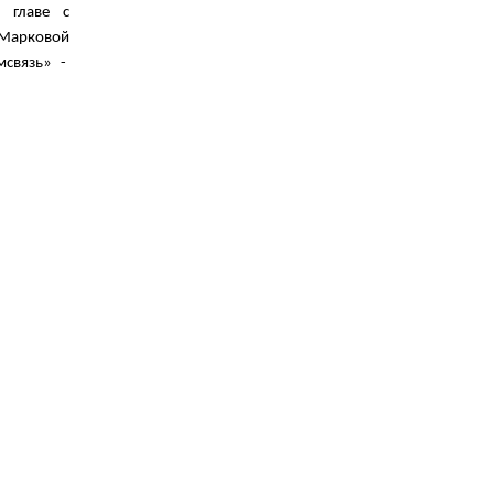
о
главе с
 Марковой
мсвязь»
-