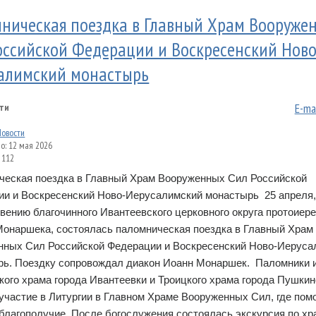
ническая поездка в Главный Храм Вооруже
оссийской Федерации и Воскресенский Ново
алимский монастырь
E-ma
ти
Новости
о: 12 мая 2026
 112
ческая поездка в Главный Храм Вооруженных Сил Российской
и и Воскресенский Ново-Иерусалимский монастырь 25 апреля,
вению благочинного Ивантеевского церковного округа протоиер
онаршека, состоялась паломническая поездка в Главный Храм
нных Сил Российской Федерации и Воскресенский Ново-Иеруса
рь. Поездку сопровождал диакон Иоанн Монаршек. Паломники 
ого храма города Ивантеевки и Троицкого храма города Пушкин
участие в Литургии в Главном Храме Вооруженных Сил, где пом
 благополучие. После богослужения состоялась экскурсия по хра