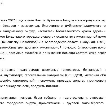
 99
5
мая
2026 г
ода
в селе Николо-Кропотки Талдомского городского окр
 Федоров - заместитель благочинного Дубненско-Талдомского ц
о Талдомскому округу, настоятель Богоявленского храма деревн
кое Талдомского городского округа
-
освятил
груз
гуманитарной помо
(
Танюшевк
у
, Новопсков
) и в
Белгородскую
область (
Валуйки
). Отец
автомобиль для доставки гуманитарной помощи
,
благословил
воло
вие
и послужил м
олебен о призывании помощи Свят
о
го Духа пере
ела
.
 отправке подготовили:
д
изельные генераторы
,
бензиновый ге
лы
,
шуруповё
рт
,
строительные
материалы (
ОСБ
,
ДСП
)
,
материал
обш
крепёж, строительный инструмент, провода, лопаты,
м
аскировоч
ые
принадлежности,
п
родукты питания
.
уманитарная помощь была собрана и подготовлена к отправке
ого городского округа
,
прихожанами
и
группой
волонтёрского
д