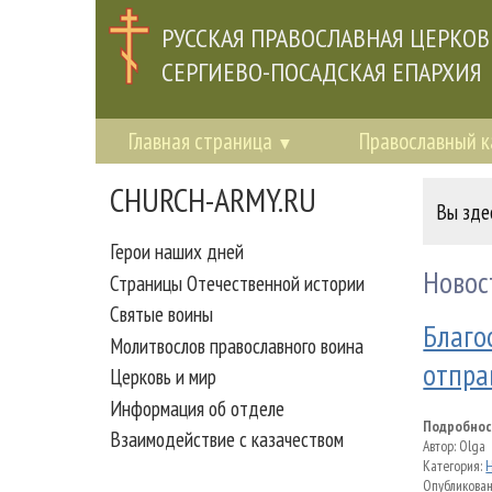
РУССКАЯ ПРАВОСЛАВНАЯ ЦЕРКОВ
СЕРГИЕВО-ПОСАДСКАЯ ЕПАРХИЯ
Главная страница
Православный 
CHURCH-ARMY.RU
Вы зде
Герои наших дней
Новос
Страницы Отечественной истории
Святые воины
Благо
Молитвослов православного воина
отпра
Церковь и мир
Информация об отделе
Подробнос
Взаимодействие с казачеством
Автор:
Olga
Категория:
Опубликован