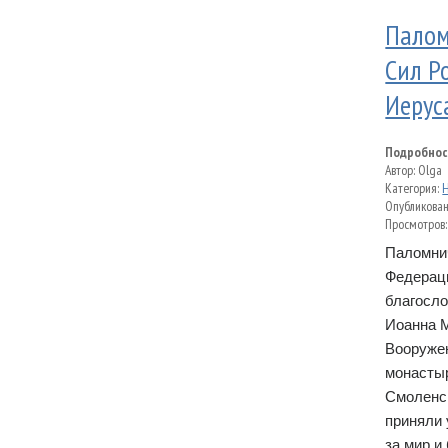
Палом
Сил Р
Иерус
Подробнос
Автор:
Olga
Категория:
Опубликован
Просмотров:
Паломни
Федераци
благосло
Иоанна М
Вооруже
монасты
Смоленск
приняли 
за мир и