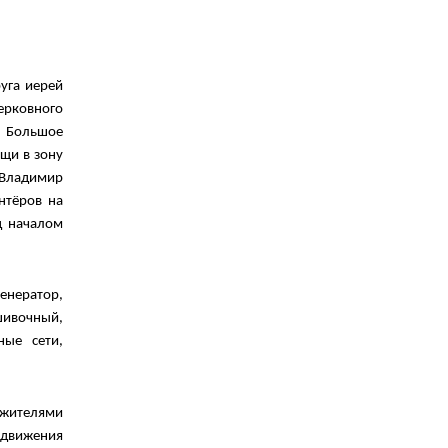
уга иерей
ерковного
и Большое
щи в зону
 Владимир
нтёров
на
д началом
нератор,
ивочный,
ные сети
,
жителями
вижения