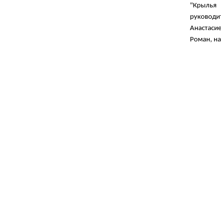
"Крылья
руководи
Анастаси
Роман
,
н